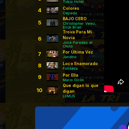
Tokio Hotel
Colores
4
Cepeda
BAJO CERO
5
Christopher Velez,
Erick Brian
Trova Para Mi
Novia
6
José Paredes el
Chino
Por Última Vez
7
Jandino
Loco Enamorado
8
Fonseca
Por Ella
9
Mario Girón
Que digan lo que
10
digan
LEMUS