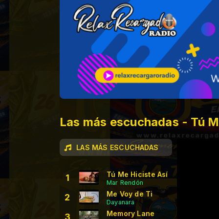
Las más escuchadas - Tú Me
LAS MÁS ESCUCHADAS
Tú Me Hiciste Así
1
Mar Rendón
Me Voy de Ti
2
Dayanara
Memory Lane
3