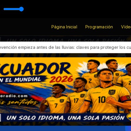
 Janeth
Página Inicial
Programación
Víde
za antes de las lluvias: claves para proteger los cultivos frente 