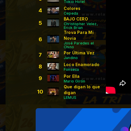
Tokio Hotel
Colores
4
Cepeda
BAJO CERO
5
Christopher Velez,
Erick Brian
Trova Para Mi
Novia
6
José Paredes el
Chino
Por Última Vez
7
Jandino
Loco Enamorado
8
Fonseca
Por Ella
9
Mario Girón
Que digan lo que
10
digan
LEMUS