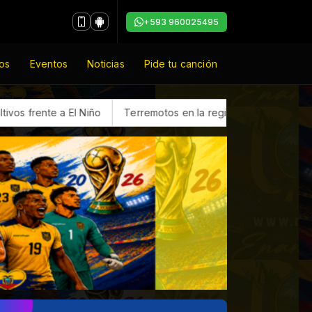
+593 960025495
os
Eventos
Noticias
Pide tu canción
a El Niño
Terremotos en la región
Honda presenta el ZR-