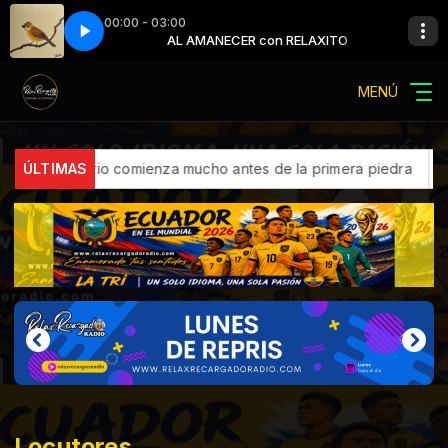
00:00 - 03:00
n RELAXITO
 Luis
AL AMANECER con RELAXITO
Cepeda - Llámame Luis
MENÚ
nmobiliario comienza mucho antes de la primera piedra
ÚLTIMAS
Samsu
Locutores