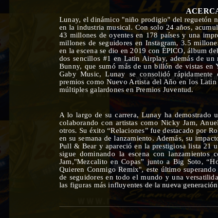
ACERCA
Lunay, el dinámico "niño prodigio" del reguetón 
en la industria musical. Con solo 24 años, acumula
43 millones de oyentes en 178 países y una impr
millones de seguidores en Instagram, 3.5 millon
en la escena se dio en 2019 con ÉPICO, álbum debu
dos sencillos #1 en Latin Airplay, además de un
Bunny, que sumó más de un billón de vistas en 
Gaby Music, Lunay se consolidó rápidamente c
premios como Nuevo Artista del Año en los Latin
múltiples galardones en Premios Juventud.
A lo largo de su carrera, Lunay ha demostrado 
colaborando con artistas como Nicky Jam, Anue
otros. Su éxito “Relaciones” fue destacado por R
en su semana de lanzamiento. Además, su impacto
Pull & Bear y apareció en la prestigiosa lista 21
sigue dominando la escena con lanzamientos 
Jam,"Mezcalito en Copas” junto a Big Soto, “H
Quieren Conmigo Remix", este último superando 
de seguidores en todo el mundo y una versatili
las figuras más influyentes de la nueva generación