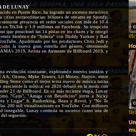
 DE LUNAY
nacido en Puerto Rico, ha logrado un ascenso meteórico
 cifras extraordinarias: billones de streams en Spotify,
esionante presencia en redes sociales con más de 10.4
C
es en TikTok y 1.9 millones en Facebook. Su irrupción
t que posicionó las 14 pistas en los charts y le otorgó
05
 remix histórico de "Soltera" con Daddy Yankee y Bad
YouTube. Apadrinado por los productores Chris Jedi y
Ho
omo la nueva gran estrella del género, obteniendo
 AMA's 2019, Artista en Aumento de Billboard 2019, y
una evolución constante, explorando nuevos sonidos y
l AA, Ozuna, Myke Towers, Lil Mosey, Jhayco, entre
olling Stone como el mejor tema nuevo de música latina
 trasciende la música: en 2020 debutó en la moda con
 under 21 de Billboard. En su más reciente etapa, Lunay
como "Gym", "Amiga con Beneficios" junto a Nicky
ora y Lugar" ft. Rusherking, Boza y Revol, y "No Te
C
las 200 mil visualizaciones en YouTube. Con millones
dad innegable, Lunay continúa su ascenso como una de
13/
 del reguetón.
Un
mu