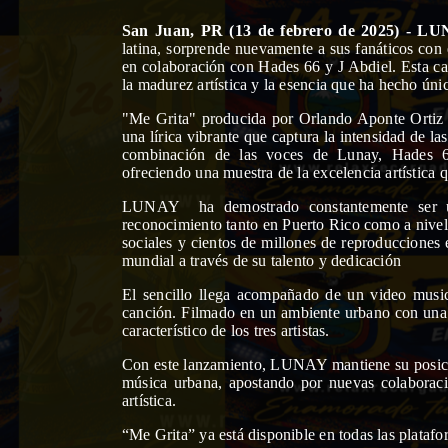
San Juan, PR (13 de febrero de 2025) - LU
latina, sorprende nuevamente a sus fanáticos con 
en colaboración con Hades 66 y J Abdiel. Esta c
la madurez artística y la esencia que ha hecho único
"Me Grita" producida por Orlando Aponte Ortiz 
una lírica vibrante que captura la intensidad de l
combinación de las voces de Lunay, Hades 6
ofreciendo
una muestra de la excelencia artística q
LUNAY ha demostrado constantemente ser un 
reconocimiento tanto en Puerto Rico como a nivel 
sociales y cientos de millones de reproducciones 
mundial a través de su talento y dedicación
El sencillo llega acompañado de un video music
canción. Filmado en un ambiente urbano con una es
característico de los tres artistas.
Con este lanzamiento, LUNAY mantiene su posici
música urbana, apostando por nuevas colaborac
artística.
“Me Grita” ya está disponible en todas las platafor