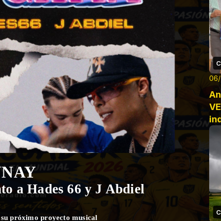
C
06
An
VE
in
Ec
UNAY
to a Hades 66 y J Abdiel
C
o su próximo proyecto musical