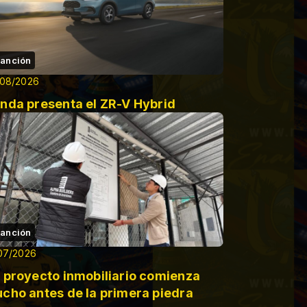
anción
/08/2026
nda presenta el ZR-V Hybrid
anción
07/2026
 proyecto inmobiliario comienza
cho antes de la primera piedra