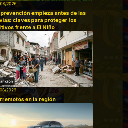
/08/2026
 prevención empieza antes de las
uvias: claves para proteger los
ltivos frente a El Niño
anción
/08/2026
rremotos en la región