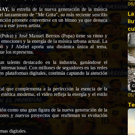
06
NAY,
la estrella de la nueva generación de la música
La
el lanzamiento de "Me Grita", su más reciente sencillo
anción promete convertirse en un himno ya que destaca
ll
 a este joven artista.
cu
(Puka) y José Manuel Berrios (Popa) tiene su ritmo y
as emociones y la energía de la música urbana actual. La
6 y J Abdiel aporta una dinámica única al tema,
ue los representa.
talento destacado en la industria, ganándose el
internacional. Con millones de seguidores en las redes
en plataformas digitales, continúa captando la atención
C
al que complementa a la perfección la esencia de la
tética moderna, el video refleja la energía y el estilo
05
Te
ón como una gran figura de la nueva generación de la
iones y nuevos proyectos que reafirman su evolución
mas digitales.