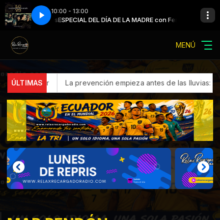
10:00 - 13:00
Cisneros
La Oreja de Van Gogh - Jueves
ESPECIAL DEL DÍA DE LA MADRE con Fernando Cisneros
MENÚ
ÚLTIMAS
La prevención empieza antes de las lluvias: claves para protege