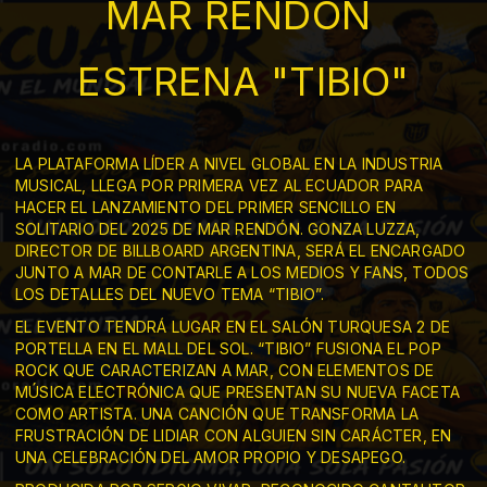
MAR RENDÓN
ESTRENA "TIBIO"
LA PLATAFORMA LÍDER A NIVEL GLOBAL EN LA INDUSTRIA
MUSICAL, LLEGA POR PRIMERA VEZ AL ECUADOR PARA
HACER EL LANZAMIENTO DEL PRIMER SENCILLO EN
SOLITARIO DEL 2025 DE MAR RENDÓN. GONZA LUZZA,
DIRECTOR DE BILLBOARD ARGENTINA, SERÁ EL ENCARGADO
JUNTO A MAR DE CONTARLE A LOS MEDIOS Y FANS, TODOS
LOS DETALLES DEL NUEVO TEMA “TIBIO”.
EL EVENTO TENDRÁ LUGAR EN EL SALÓN TURQUESA 2 DE
PORTELLA EN EL MALL DEL SOL. “TIBIO” FUSIONA EL POP
ROCK QUE CARACTERIZAN A MAR, CON ELEMENTOS DE
MÚSICA ELECTRÓNICA QUE PRESENTAN SU NUEVA FACETA
COMO ARTISTA. UNA CANCIÓN QUE TRANSFORMA LA
FRUSTRACIÓN DE LIDIAR CON ALGUIEN SIN CARÁCTER, EN
UNA CELEBRACIÓN DEL AMOR PROPIO Y DESAPEGO.