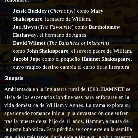
Jessie Buckley
(
Chernobyl
) como
Mary
Shakespeare
, la madre de William.
Joe Alwyn
(
The Favourite
) como
Bartholomew
Hathaway
, el hermano de Agnes.
David Wilmot
(
The Banshees of Inisherin
)
como
John Shakespeare
, el severo padre de William.
Jacobi Jupe
como el pequeño
Hamnet Shakespeare
,
cuyo trágico destino cambia el curso de la literatura.
Sinopsis
Ambientada en la Inglaterra rural de 1580,
HAMNET
se
aleja de los escenarios londinenses para enfocarse en la
vida doméstica de William y Agnes. La trama explora su
apasionado romance inicial y la devastación que sufren
tras la muerte de su hijo de 11 años, Hamnet, a causa de
la peste bubónica. Esta pérdida se convierte en la semilla
que, años más tarde, daría vida a
Hamlet
, la obra maestra