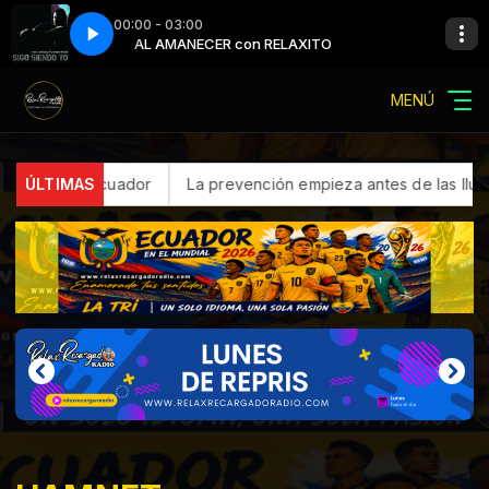
00:00 - 03:00
 EL CIELO
AL AMANECER con RELAXITO
MARC ANTHONY - QUE PRECIO TIENE EL CIELO
MENÚ
ÚLTIMAS
La prevención empieza antes de las lluvias: claves para proteg