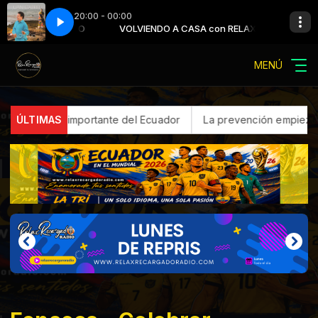
20:00 - 00:00
on RELAXITO
a
VOLVIENDO A CASA con RELAXITO
Juan Gabriel - Querida
MENÚ
 importante del Ecuador
ÚLTIMAS
La prevención empieza antes de las llu